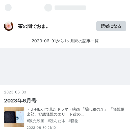
茶の間でおま。
読者になる
2023-06-01から1ヶ月間の記事一覧
2023
-
06
-
30
2023年6月号
・U-NEXTで見たドラマ・映画 「騙し絵の牙」 「怪獣倶
楽部」17歳怪獣のエリート役の…
#
観た映画
#
読んだ本
#
怪物
2023-06-30 21:10