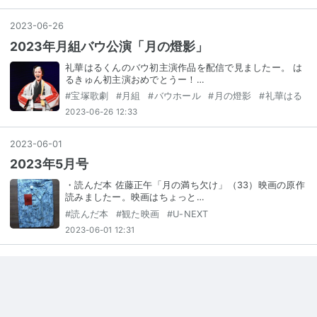
2023
-
06
-
26
2023年月組バウ公演「月の燈影」
礼華はるくんのバウ初主演作品を配信で見ましたー。 は
るきゅん初主演おめでとうー！…
#
宝塚歌劇
#
月組
#
バウホール
#
月の燈影
#
礼華はる
2023-06-26 12:33
2023
-
06
-
01
2023年5月号
・読んだ本 佐藤正午「月の満ち欠け」（33）映画の原作
読みましたー。映画はちょっと…
#
読んだ本
#
観た映画
#
U-NEXT
2023-06-01 12:31